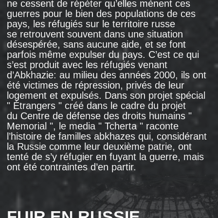
FUIR EN RUSSIE
POUR ÉCHAPPER À
LA RUSSIE
Manana Djabelia est une Géorgienne originaire
d’Abkhazie. En 1994, à 39 ans,
elle s’est
installée
à Moscou, fuyant la guerre avec son
mari, son frère et ses trois fils.
Pendant la guerre en Abkhazie, les Géorgiens
ont fait l’objet d’un
nettoyage ethnique
: ils ont
été tués, torturés, des femmes ont été violées.
De nombreux Géorgiens ont quitté l’Abkhazie
pour les territoires contrôlés par Tbilissi: ils ont
alors marché pendant plusieurs jours dans
la montagne, ont essayé de monter à bord des
hélicoptères qui étaient parfois envoyés pour
les récupérer. En tentant d'échapper à
la guerre, des dizaines de personnes
sont
mortes
de froid et de malnutrition.
Les autorités géorgiennes avaient du mal à
faire face au flux de réfugiés: en 1992−1993,
environ 200 000 Géorgiens ont quitté
l’Abkhazie et
se sont installés
dans les
territoires contrôlés par la Géorgie. La ville