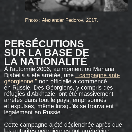
Tchkhartichvili. L'écrivain a ensuite qualifié
cette campagne d'" hystérie fasciste ": "
En Russie, il est devenu dangereux d'être
un représentant d’une nation "noire" ".
Les persécutions ont également touché des
enfants. La police de Moscou a écrit à des
écoles pour demander des listes d’enfants
portant des noms de famille géorgiens.
Il a été
demandé
aux directeurs d'école d’indiquer s’il
arrivait que des enfants géorgiens
désobéissent aux enseignants, se disputent
avec d’autres enfants et aient des "
comportements antisociaux ". À Kalouga, par
exemple, des agents du FSB
se sont rendus
dans les écoles pour procéder à des entretiens
avec des enfants géorgiens.
Les perquisitions n’ont pas seulement été
menées dans les marchés et les restaurants.
Le 7 octobre 2006, la police de la capitale a fait
une descente dans l'église Saint-Georges
le Victorieux à Grouzini, principal centre
spirituel de la diaspora géorgienne à Moscou.
Les forces de sécurité
ont noté
les
coordonnées de toutes les personnes
présentes à l’office, et deux chanteurs
de la chorale de l'église, citoyens géorgiens,
ont été arrêtés. Le même jour, des policiers
ont également mis en place une surveillance