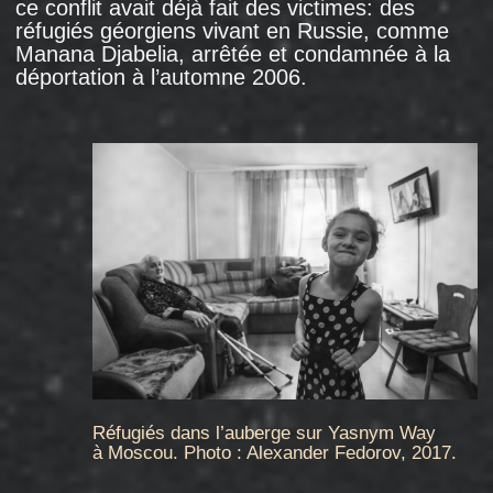
Alors qu’une foule se rassemblait autour du
bâtiment, à l’intérieur du foyer, les hommes
en civil ont fait irruption dans les chambres
et en ont expulsé les résidents, parmi lesquels
se trouvaient des réfugiés d’Abkhazie. Les
personnes expulsées de leur chambre, dont
des
enfants
, ont été battues par ces hommes
en civil. En signe de protestation, une femme
s’est aspergée d’essence au beau milieu
du couloir et a brandi un briquet.
Ce pogrom a mis fin à une confrontation qui
avait duré deux ans. Le foyer, qui appartenait
autrefois à l’usine de confection " Smena ",
était devenu un refuge pour des réfugiés
d’Abkhazie, d’Arménie et d’Azerbaïdjan au
début des années 1990. Mais en 2004, le
bâtiment avait été
transféré
au Service fédéral
d’exécution des peines (FSIN) afin que des
agents des forces de l’ordre venant d’autres
régions puissent y être hébergés. Selon des
documents, l’immeuble était alors considéré
comme libre de tout résident. Depuis lors, les
agents du FSIN avaient tenté tenté d’expulser
les occupants: des réfugiés et des ouvriers de
l’usine de confection venus d’autres régions.
Au cours de l'été 2008, comme
l’ont écrit
des
journalistes, les forces de sécurité ont "
pénétré dans ce paisible foyer comme si c'était
une zone d'émeutes ".