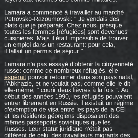
sa fille et son mari habitent dans la pièce d’en
face. Cela fait plus de 10 ans qu’ils sont
en procès, et bien qu’en 2015, le tribunal
municipal de Moscou ait déclaré illégale la
décision de les expulser, il n’a toujours pas
garanti leur droit de vivre dans ce foyer.
Cela fait maintenant plus de 15 ans que
Lamara Gegechkori, leur ancienne voisine, vit
à Tbilissi. " Ne pensez pas que je vis dans
ma patrie ", dit-elle. " Ma patrie, c’est là où
je suis née et où j’ai grandi, en Abkhazie. Ici
aussi, nous sommes des réfugiés. Un réfugié
restera un réfugié jusqu'à sa mort ".
< PAGE D'ACCUEIL