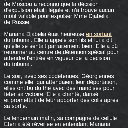
Violetta Mikia et sa famille vivent toujours
dans cette auberge. Photo : Alexander
Fedorov, 2017.
Pendant un temps, la famille de Lamara
a essayé de vivre en Géorgie, mais les liens
avec la Russie étaient plus forts: Lamara
y avait fait ses études dans sa jeunesse
et certains de ses proches y vivaient. De plus,
les opportunités étaient plus nombreuses à
Moscou que dans la Tbilissi post-soviétique:
" Ça n’allait jamais mal à Moscou ", dit Lamara.
" C'était toujours bien. Toute ma vie, le pays
tout entier avait travaillé pour Moscou ".
Lamara Gegetchkori a décidé d’aller à Moscou
bien qu’elle ait toujours été convaincue que les
troupes russes étaient du côté de l’Abkhazie
pendant la guerre. " Les chefs sont là
aujourd’hui, mais demain, ils ne seront plus là,
mais les gens sont toujours les mêmes. C’est
le Kremlin qui décide de tout, pas les gens ",