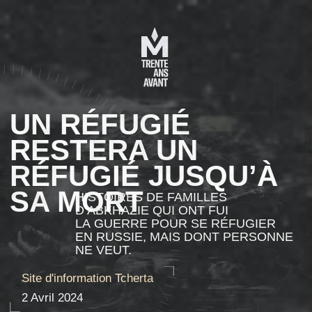
UN RÉFUGIÉ
RESTERA UN
RÉFUGIÉ JUSQU’À
SA MORT
HISTOIRES DE FAMILLES
D’ABKHAZIE QUI ONT FUI
LA GUERRE POUR SE RÉFUGIER
EN RUSSIE, MAIS DONT PERSONNE
NE VEUT.
Site d'information Tcherta
2 Avril 2024
DISCLAIMER:
Cet article a été écrit dans le cadre du projet "
30 ans avant " du Centre des droits humains
Memorial. Les opinions de la rédaction