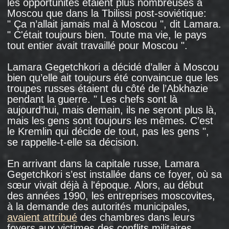
par la CEDH comme une violation de
l’interdiction de la privation arbitraire de liberté
et du droit à la défense. Les conditions dans
les centres de détention (cellules surpeuplées,
conditions insalubres, manque de lits
et de matelas, faisant que les gens devaient
dormir à tour de rôle) violaient l’interdiction des
traitements inhumains et dégradants. Sur
cette plainte, la CEDH
a condamné
la Russie à
verser à la Géorgie une indemnisation de 10
millions d’euros.
Au cours de la campagne anti-géorgienne,
le nombre de réfugiés abkhazes en Russie
a considérablement diminué. Mais certains
sont cependant restés. La famille de Violetta
Mikiya
est restée
vivre dans le foyer de Yasny
Proezd, où Lamara Gegechkori estimait avoir
le droit de vivre et d’où elle était finalement
partie. Sa mère Leila Illarionovna Chanoubia
faisait partie de ceux qui avaient quitté
l’Abkhazie à pied à travers les montagnes
pendant la guerre. La famille avait été réunie à
Moscou et s'était installée au foyer de l’usine "
Smena ". Après avoir vécu l’assaut des agents
du FSIN en 2004, la famille a élevé plusieurs
générations dans ce foyer: le fils de Violetta
Mikiya, sa femme et ses deux enfants vivent
dans des chambres voisines, tandis que