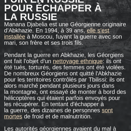
de Zougdidi, située à la frontière avec
l’Abkhazie, était alors surpeuplée de réfugiés.
Fin 1993, environ 100 000 réfugiés d’Abkhazie
s’entassaient dans la ville et ses environs,
alors qu’en 1989, Zougdidi
comptait
50 000
habitants. Les réfugiés vivaient chez des amis
ou des parents, ou dans les locaux d'écoles
maternelles. Les hôtels et les sanatoriums des
principales villes de Géorgie, Tbilissi
et Koutaïssi, étaient remplis de réfugiés.
Le conflit armé entre la Géorgie et sa
république autonome d’Abkhazie a débuté
en août 1992. L’Abkhazie voulait son
indépendance, ce que la Géorgie refusait.
Officiellement, la Russie a maintenu
sa neutralité par rapport à ce conflit: elle
a condamné les crimes de guerre commis par
les deux parties au conflit, a envoyé de l’aide
humanitaire et
aidé
à l'évacuation des réfugiés.
Néanmoins, selon un
rapport
de Human Rights
Watch, les unités russes qui se trouvaient dans
la zone de conflit ont soutenu de manière
informelle les forces abkhazes, en bombardant
par exemple des positions géorgiennes
(la position officielle de la Russie était que ses
troupes ne faisaient que se protéger
en ripostant aux tirs de l’armée géorgienne).
La Géorgie
a accusé
la Russie d’avoir fourni
des armes aux troupes abkhazes, notamment