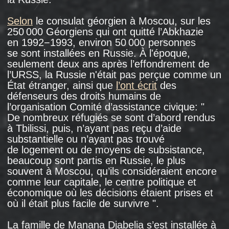
fils affirme que sa mère n’a jamais rien déclaré
de tel.
Photo : Alexander Fedorov, 2017.
PERSÉCUTIONS
SUR LA BASE DE
LA NATIONALITÉ
À l’automne 2006, au moment où Manana
Djabelia a été arrêtée, une
" campagne anti-
géorgienne "
non officielle a commencé
en Russie. Des Géorgiens, y compris des
réfugiés d’Abkhazie, ont été massivement
arrêtés dans tout le pays, emprisonnés