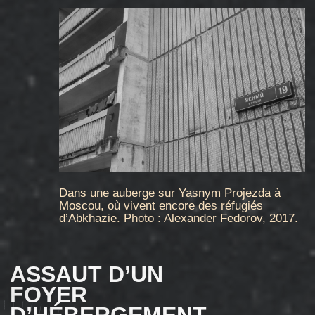
En 2001, l’usine de confection qui possédait
le foyer a changé de direction, et la famille
de Lamara Gegetchkori a été transférée d’une
chambre ordinaire à une pièce sans fenêtre
de 12 m², qui servait auparavant de salle
de repassage. Ils étaient quatre
à vivre
dans
cette petite pièce: Lamara, son mari, leur fils
et sa femme. En avril 2007, son petit-fils Saba
est né
. En sortant de la maternité, il a vécu
dans cette pièce sans fenêtre.
Les premières tentatives d’expulsion des
résidents du foyer ont eu lieu à l’automne
2006, sur fond de campagne anti-géorgienne.
À cette époque, les autorités russes avaient
interdit aux Géorgiens de travailler sur les
marchés, et Lamara Gegetchkori devait
se cacher
dans les toilettes lors des contrôles
de police. Elle est restée le plus longtemps
possible en Russie, et n’est partie qu’en août
2008, lorsque la guerre entre la Russie et la
Géorgie a éclaté.
En Géorgie, se souvient Lamara Gegetchkori,
sa famille n’avait presque rien, juste un terrain
dans le village où vivaient les parents de son
mari. Ils y ont construit une petite maison
en bois et y ont vécu les premières années.
Son fils, raconte Lamara, lui a alors dit qu’il