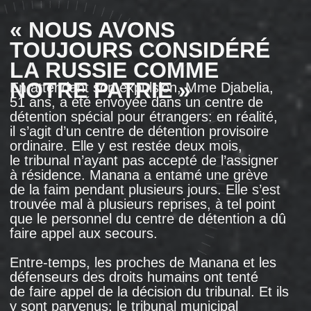
Lamara Gegetchkori, une réfugiée abkhaze
de 54 ans qui vivait dans ce foyer depuis plus
de dix ans, a vécu cet assaut avec son petit-
fils d’un an dans ses bras. Elle se souvient
avoir observé depuis la fenêtre de la chambre
de sa voisine, également réfugiée originaire
d’Abkhazie, ces hommes encercler le bâtiment
en pulvérisant des gaz asphyxiants. " J’ai
regardé par la fenêtre en tenant le petit d’une
main. J’ai pris un pot de fleurs par la fenêtre.
J’ai dit à ma voisine: ne t’offusque pas, c’est
une belle fleur. Et je l’ai jeté sur eux ",
se souvient-elle.
Lamara Gegetchkori est née et a grandi dans
la ville abkhaze d’Otchamtchira, et elle
appartient à l’ethnie mingrélienne (un des
peuples qui vivent sur le territoire géorgien).
En 1993, pendant la guerre en Abkhazie, elle
a fui avec son mari et ses enfants vers la ville
géorgienne de Zougdidi, située près
d’Otchamtchira, devenue un refuge pour
la plupart des réfugiés abkhazes.