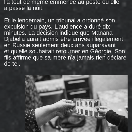
Réfugiés dans l’auberge sur Yasnym Way
à Moscou. Photo : Alexander Fedorov, 2017.
Sous le prétexte d’une lutte contre
l’immigration clandestine et l'évasion fiscale,
la police
a commencé
à faire des descentes
dans des établissements appartenant à des
Géorgiens: restaurants, garages automobiles,
casinos, magasins. Beaucoup d’entre eux ont
été fermés pour infractions, et certains ont
fermé eux-mêmes leurs établissements: par
exemple, le propriétaire d’un des restaurants
géorgiens de Moscou
a déclaré
qu’il arrêtait
de travailler parce qu’il ne voulait pas que des
hommes masqués fassent irruption dans son
établissement au milieu d’un service et mettent
ses invités face contre terre. Ils
sont même
venus
contrôler la maison d'édition qui publiait
les livres de Boris Akounine, Géorgien
de souche dont le vrai nom est Grigori