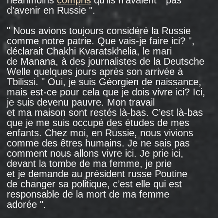
autres anciennes républiques soviétiques.
En 1993, une loi " sur les réfugiés " a été
adoptée en Russie, qui permettait aux victimes
de guerre de demander un statut officiel, mais
très peu de personnes ont profité de ce droit,
indique un
rapport
du Comité d’assistance
civique: premièrement, il était extrêmement
difficile d’obtenir ce statut, et deuxièmement,
il ne donnait rien d’autre qu’une position
juridique, que les Abkhazes possédaient déjà.
Au fil des années, la situation s’est aggravée:
les passeports soviétiques ont été
progressivement supprimés, de sorte que les
réfugiés ont dû soit les échanger contre des
passeports géorgiens, soit demander
la citoyenneté russe. Et en 2002, la Russie
a adopté la loi " Sur le statut juridique des
citoyens étrangers ", qui rendait hors-la-loi
la majorité des réfugiés abkhazes: elle ne disait
rien sur le statut juridique des citoyens
étrangers ou des apatrides qui vivaient à cette
époque sur le territoire russe. Et il leur est
devenu de plus en plus difficile d'être
régularisés, surtout avec le début de la
" campagne anti-géorgienne ", lorsque les
personnes possédant un passeport géorgien
ont commencé à être perçues comme des
citoyens d’un État ennemi.