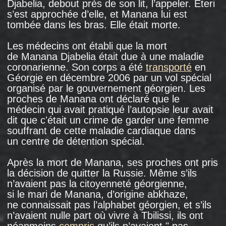
se rappelle-t-elle sa décision.
En arrivant dans la capitale russe, Lamara
Gegetchkori s’est installée dans ce foyer, où sa
sœur vivait déjà à l'époque. Alors, au début
des années 1990, les entreprises moscovites,
à la demande des autorités municipales,
avaient attribué
des chambres dans leurs
foyers aux victimes des conflits militaires.
Lamara a commencé à travailler au marché
Petrovsko-Razoumovski: " Je vendais des
plats que je préparais. Chez nous, presque
toutes les femmes [réfugiées] sont devenues
cuisinières. Mais il était impossible de trouver
un emploi dans un restaurant: pour cela,
il fallait un permis de séjour ".
Lamara n’a pas essayé d’obtenir la citoyenneté
russe: comme de nombreux réfugiés, elle
espérait
pouvoir retourner dans son pays natal,
l’Abkhazie, et ne voulait pas, comme elle le dit
elle-même, " courir deux lièvres à la fois ". Au
début des années 1990, les réfugiés pouvaient
entrer librement en Russie: il existait un régime
d’exemption de visa entre les pays de la CEI
et les résidents géorgiens disposaient des
mêmes passeports soviétiques que les
Russes. Leur statut juridique n'était pas
différent de celui des travailleurs migrants des