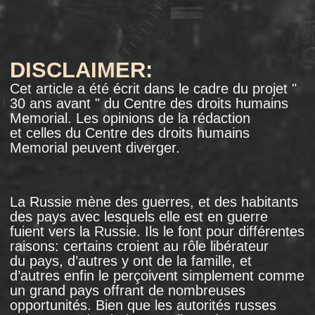
et celles du Centre des droits humains
Memorial peuvent diverger.
La Russie mène des guerres, et des habitants
des pays avec lesquels elle est en guerre
fuient vers la Russie. Ils le font pour différentes
raisons: certains croient au rôle libérateur
du pays, d’autres y ont de la famille, et
d’autres enfin le perçoivent simplement comme
un grand pays offrant de nombreuses
opportunités. Bien que les autorités russes
ne cessent de répéter qu’elles mènent ces
guerres pour le bien des populations de ces
pays, les réfugiés sur le territoire russe
se retrouvent souvent dans une situation
désespérée, sans aucune aide, et se font
parfois même expulser du pays. C’est ce qui
s’est produit avec les réfugiés venant
d’Abkhazie: au milieu des années 2000, ils ont
été victimes de répression, privés de leur
logement et expulsés. Dans son projet spécial
" Étrangers " créé dans le cadre du projet
du Centre de défense des droits humains "
Memorial ", le media " Tcherta " raconte
l’histoire de familles abkhazes qui, considérant
la Russie comme leur deuxième patrie, ont
tenté de s’y réfugier en fuyant la guerre, mais
ont été contraintes d’en partir.