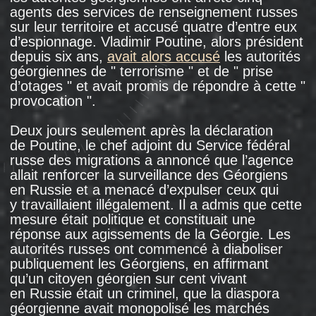
devant le bâtiment du consulat géorgien à
Moscou: ils ont vérifié les documents de tous
ceux qui tentaient d’y entrer et
ont arrêté
quatre personnes.
Tous ces événements de l’automne 2006 ont
été le point culminant d’un conflit qui couvait
depuis plusieurs années entre la Russie et la
Géorgie, lié à la politique que Vladimir Poutine,
dès son arrivée au pouvoir, a mené à l'égard
de l’Abkhazie non reconnue.
En 2002, la Russie
a commencé
à délivrer des
passeports aux habitants d’Abkhazie dans
le cadre d’une procédure simplifiée, puis
la citoyenneté russe, ainsi que des retraites
et autres prestations sociales russes. En outre,
presque toute la population adulte de la
république non reconnue a reçu le droit à une
"
protection "
russe. Le président géorgien de
l'époque, Edouard Chevardnadze,
avait qualifié
cette mesure d'" annexion dissimulée ".
Les relations entre les deux pays se sont
encore plus détériorées après la " révolution
des roses " à Tbilissi, qui fut la première
révolution de couleur réussie dans l’espace
post-soviétique, et qui a porté Mikheil
Saakachvili au pouvoir en Géorgie. Celui-ci a