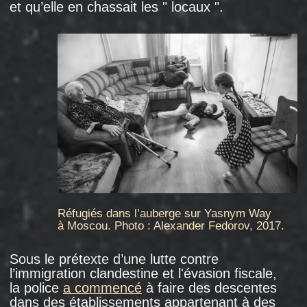
proclamé
son intention de restaurer l’intégrité
de la Géorgie et, en 2004, a envoyé des
troupes en Ossétie du Sud, autre territoire
conflictuel. Comme en Abkhazie, des militaires
russes assuraient à l'époque le maintien
de la paix en Ossétie du Sud, mais les
nouvelles autorités géorgiennes
ont déclaré
que ce rôle l’armée russe " ne serait plus pris
en compte ".
Ce conflit a culminé avec la guerre entre
la Russie et la Géorgie en 2008. Mais même
deux ans avant le début de cette guerre,
ce conflit avait déjà fait des victimes: des
réfugiés géorgiens vivant en Russie, comme
Manana Djabelia, arrêtée et condamnée à la
déportation à l’automne 2006.