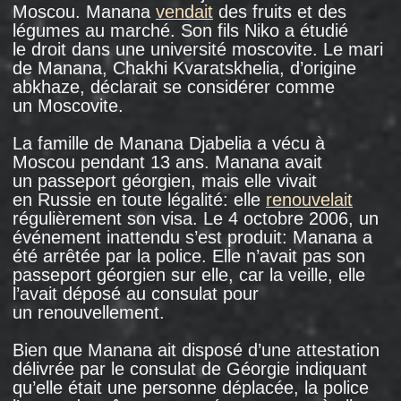
et expulsés, même lorsqu’ils se trouvaient
légalement en Russie.
Cette campagne a été déclenchée après que
les autorités géorgiennes ont arrêté cinq
agents des services de renseignement russes
sur leur territoire et accusé quatre d’entre eux
d’espionnage. Vladimir Poutine, alors président
depuis six ans,
avait alors accusé
les autorités
géorgiennes de " terrorisme " et de " prise
d’otages " et avait promis de répondre à cette "
provocation ".
Deux jours seulement après la déclaration
de Poutine, le chef adjoint du Service fédéral
russe des migrations a annoncé que l’agence
allait renforcer la surveillance des Géorgiens
en Russie et a menacé d’expulser ceux qui
y travaillaient illégalement. Il a admis que cette
mesure était politique et constituait une
réponse aux agissements de la Géorgie. Les
autorités russes ont commencé à diaboliser
publiquement les Géorgiens, en affirmant
qu’un citoyen géorgien sur cent vivant
en Russie était un criminel, que la diaspora
géorgienne avait monopolisé les marchés
et qu’elle en chassait les " locaux ".