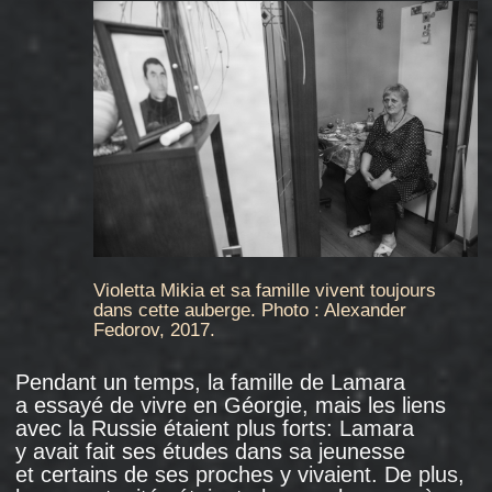
Photo : Alexander Fedorov, 2017.
La Géorgie elle-même a également déposé
une plainte contre la Russie auprès de la Cour
de Strasbourg. L’un des témoins entendus par
les juges de la CEDH lors de l’examen de cette
plainte était une réfugiée d’Abkhazie qui vivait
à Moscou avec un passeport géorgien
et un visa. Elle a déclaré que lorsque
le tribunal russe a ordonné son expulsion, elle
en a demandé la raison au juge, qui lui a
répondu: " C’est parce que votre président est
Saakachvili, vous devriez aller lui parler ".
Après avoir examiné la plainte de la Géorgie
en 2014, la CEDH
a estimé
que la Russie avait
violé plusieurs articles de la Convention
européenne des droits de l’homme. L’expulsion
des Géorgiens, selon la Cour, constituait une
violation de l’interdiction d’expulsion massive
d'étrangers: les tribunaux russes avaient rendu
tellement de décisions d’expulsion au cours
de la " campagne anti-géorgienne " et en si
peu de temps que ces affaires n’avaient tout
simplement pas pu être examinées de manière
objective et raisonnable. La manière dont les
Géorgiens ont été détenus, placés dans des
cellules d’isolement et jugés a été considérée