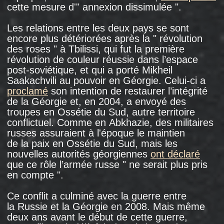
Dans une auberge sur Yasnym Projezda à
Moscou, où vivent encore des réfugiés
d’Abkhazie. Photo : Alexander Fedorov, 2017.
ASSAUT D’UN
FOYER
D’HÉBERGEMENT
Le 24 juin 2008 au petit matin, un foyer
d’hébergement situé au nord de Moscou a été
encerclé par des gens, " des types sinistres
en civil ",
selon
un correspondant de Novaya
Gazeta. Ils ont barricadé la porte d’entrée
du foyer avec une barre métallique pour
empêcher les journalistes et les défenseurs
des droits humains d’entrer dans le bâtiment.