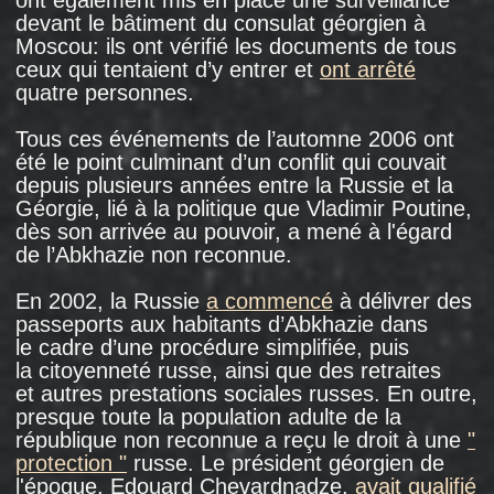
un centre de détention spécial.
Après la mort de Manana, ses proches ont pris
la décision de quitter la Russie. Même s’ils
n’avaient pas la citoyenneté géorgienne,
si le mari de Manana, d’origine abkhaze,
ne connaissait pas l’alphabet géorgien, et s’ils
n’avaient nulle part où vivre à Tbilissi, ils ont
néanmoins
compris
qu’ils n’avaient " pas
d’avenir en Russie ".
" Nous avions toujours considéré la Russie
comme notre patrie. Que vais-je faire ici? ",
déclarait Chakhi Kvaratskhelia, le mari
de Manana, à des journalistes de la Deutsche
Welle quelques jours après son arrivée à
Tbilissi. " Oui, je suis Géorgien de naissance,
mais est-ce pour cela que je dois vivre ici? Ici,
je suis devenu pauvre. Mon travail
et ma maison sont restés là-bas. C’est là-bas
que je me suis occupé des études de mes
enfants. Chez moi, en Russie, nous vivions
comme des êtres humains. Je ne sais pas
comment nous allons vivre ici. Je prie ici,
devant la tombe de ma femme, je prie
et je demande au président russe Poutine
de changer sa politique, c’est elle qui est
responsable de la mort de ma femme
adorée ".