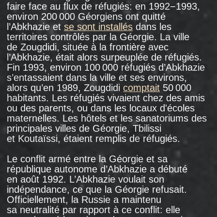
des chars (ce que la Russie a nié), et à son
tour, l’Abkhazie a également accusé Moscou
d’avoir donné des véhicules blindés aux
troupes géorgiennes.
Mais parmi ceux qui ont quitté l’Abkhazie
pendant la guerre, tous ne sont pas restés sur
le territoire géorgien. Certains ont fui vers
la Russie.
Selon
le consulat géorgien à Moscou, sur les
250 000 Géorgiens qui ont quitté l’Abkhazie
en 1992−1993, environ 50 000 personnes
se sont installées en Russie. À l'époque,
seulement deux ans après l’effondrement de
l’URSS, la Russie n'était pas perçue comme un
État étranger, ainsi que
l’ont écrit
des
défenseurs des droits humains de
l’organisation Comité d’assistance civique: "
De nombreux réfugiés se sont d’abord rendus
à Tbilissi, puis, n’ayant pas reçu d’aide
substantielle ou n’ayant pas trouvé
de logement ou de moyens de subsistance,
beaucoup sont partis en Russie, le plus
souvent à Moscou, qu’ils considéraient encore
comme leur capitale, le centre politique et
économique où les décisions étaient prises et
où il était plus facile de survivre ".
La famille de Manana Djabelia s’est installée à