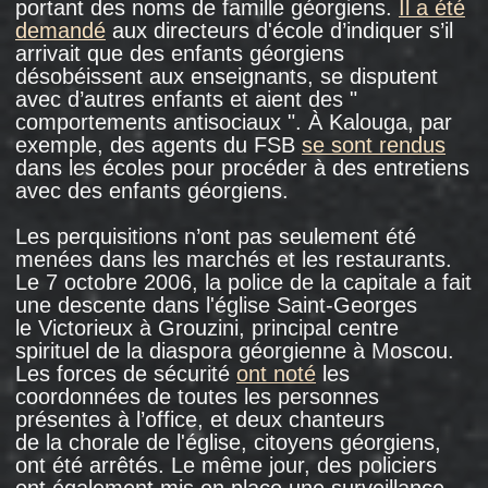
Manana Djabelia était heureuse
en sortant
du tribunal. Elle a appelé son fils et lui a dit
qu’elle se sentait parfaitement bien. Elle a dû
retourner au centre de détention spécial pour
attendre l’entrée en vigueur de la décision
du tribunal.
Le soir, avec ses codétenues, Géorgiennes
comme elle, qui attendaient leur déportation,
elles ont bu du thé avec des friandises pour
fêter sa victoire. Elle a chanté, dansé
et promettait de leur apporter des colis après
sa sortie.
Le lendemain matin, sa compagne de cellule
Eteri a été réveillée en entendant Manana
Djabelia, debout près de son lit, l’appeler. Eteri
s’est approchée d’elle, et Manana lui est
tombée dans les bras. Elle était morte.
Les médecins ont établi que la mort
de Manana Djabelia était due à une maladie
coronarienne. Son corps a été
transporté
en
Géorgie en décembre 2006 par un vol spécial
organisé par le gouvernement géorgien. Les
proches de Manana ont déclaré que le
médecin qui avait pratiqué l’autopsie leur avait
dit que c'était un crime de garder une femme
souffrant de cette maladie cardiaque dans