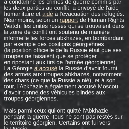
Moscou. Manana
vendait
des fruits et des
légumes au marché. Son fils Niko a étudié
le droit dans une université moscovite. Le mari
de Manana, Chakhi Kvaratskhelia, d’origine
abkhaze, déclarait se considérer comme
un Moscovite.
La famille de Manana Djabelia a vécu à
Moscou pendant 13 ans. Manana avait
un passeport géorgien, mais elle vivait
en Russie en toute légalité: elle
renouvelait
régulièrement son visa. Le 4 octobre 2006, un
événement inattendu s’est produit: Manana a
été arrêtée par la police. Elle n’avait pas son
passeport géorgien sur elle, car la veille, elle
l’avait déposé au consulat pour
un renouvellement.
Bien que Manana ait disposé d’une attestation
délivrée par le consulat de Géorgie indiquant
qu’elle était une personne déplacée, la police
l’a tout de même emmenée au poste où elle
a passé la nuit.
Et le lendemain, un tribunal a ordonné son
expulsion du pays. L’audience a duré dix
minutes. La décision indique que Manana
Djabelia aurait admis être arrivée illégalement
en Russie seulement deux ans auparavant
et qu’elle souhaitait retourner en Géorgie. Son