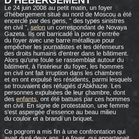
ne retournerait plus jamais en Russie. Il avait
passé son enfance en Abkhazie dans la peur
des bombardements et ne voulait pas que son
fils passe son enfance en Russie dans la peur
des persécutions.
Dans une auberge sur Yasnym Projezda
à Moscou, où vivent encore des réfugiés
d’Abkhazie. Photo : Alexander Fedorov, 2017.
« UN RÉFUGIÉ
RESTERA UN RÉFUGIÉ
JUSQU’À SA MORT »
De nombreux réfugiés abkhazes expulsés
ou contraints de quitter la Russie au milieu des