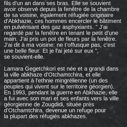
pièce de 20 m² pour sept personnes.
Immédiatement après leur installation, Niko
Djabelia, le fils de Manana,
a annoncé
qu’il
allait poursuivre la Russie devant la CEDH. Lui
et d’autres Géorgiens déportés, notamment
Khatouna Dzadzamia, l'étudiante réfugiée
d’Abkhazie, ont effectivement déposé des
plaintes auprès de la Cour de Strasbourg.
La famille de la défunte Manana s’est vu
accorder
une indemnisation de 70 000 euros
par la CEDH, qui a reconnu que la Russie
avait violé le droit à la vie, à la liberté et
l’interdiction de la torture. Khatouna
Dzadzamia, ainsi que d’autres citoyens
géorgiens expulsés de Russie en 2006, ont
également obtenu gain de cause devant
la CEDH.