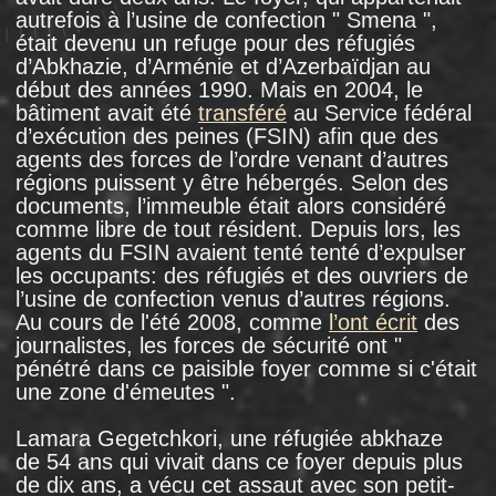
années 2000 ont connu des moments encore
plus difficiles. Ils
ne pouvaient pas
retourner
en Abkhazie et n’avaient pas de logement en
Géorgie. Des défenseurs des droits humains
de l’organisation Human Rights Watch
ont
évoqué le cas
de Dato, un étudiant de 20 ans
dont la famille a déménagé en Géorgie
pendant la guerre en Abkhazie, puis en Russie
à la fin des années 1990. Peu avant le début
de l’expulsion des Géorgiens, la police des
frontières a refusé de le laisser entrer
en Russie, où il revenait d’un voyage. Il s’est
retrouvé séparé de sa famille et a été contraint
de rester à Zougdidi: " Je n’ai pas
de ressources, pas de logement, je ne fais pas
d'études. Je suis un étranger partout ici ".
Khatouna Dzadzamia, une étudiante qui
a quitté l’Abkhazie pour Moscou avec
sa famille en 1993 et qui a été expulsée vers
la Russie par un tribunal au cours
de la campagne anti-géorgienne, s’est
retrouvée dans la même situation. À Tbilissi,
après son expulsion, elle a dû vivre chez l’un
ou l’autre de ses proches.
Les proches de Manana Djabelia, décédée
dans un centre de détention spécial, se sont
eux aussi installés à Tbilissi. La Géorgie leur
a attribué un logement pour réfugiés: une